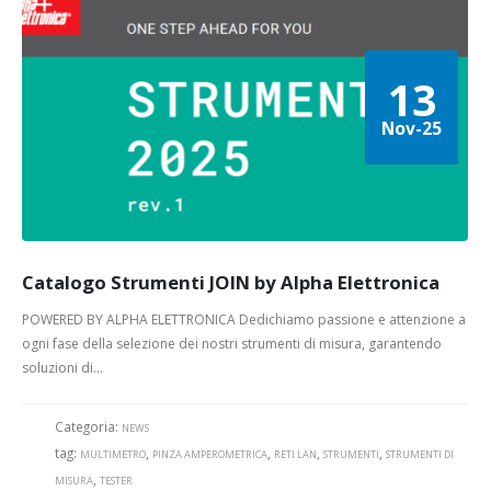
13
Nov-25
Catalogo Strumenti JOIN by Alpha Elettronica
POWERED BY ALPHA ELETTRONICA Dedichiamo passione e attenzione a
ogni fase della selezione dei nostri strumenti di misura, garantendo
soluzioni di...
Categoria:
NEWS
tag:
,
,
,
,
MULTIMETRO
PINZA AMPEROMETRICA
RETI LAN
STRUMENTI
STRUMENTI DI
,
MISURA
TESTER