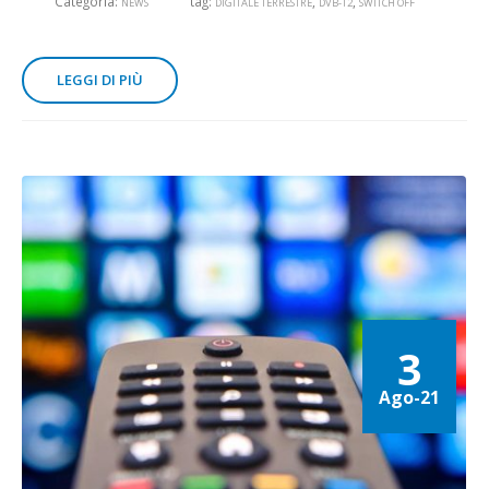
Categoria:
tag:
,
,
NEWS
DIGITALE TERRESTRE
DVB-T2
SWITCH OFF
LEGGI DI PIÙ
3
Ago-21