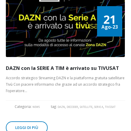
21
Ago-23
DAZN con la SERIE A TIM è arrivato su TIVUSAT
Accordo strategico Streaming DAZN e la piattaforma gratuita satellitare
Tivù Con piacere informiamo che grazie ad un accordo strategico fra
l’operatore...
Categoria:
tag:
,
,
,
,
NEWS
DAZN
DECODER
SATELLITE
SERIE A
TIVÙSAT
LEGGI DI PIÙ