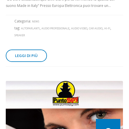
suono Made in Italy" Presso Europa Elettronica puoi trovare un...
Categoria:
NEWS
tag:
,
,
,
,
,
ALTOPARLANTI
AUDIO PROFESSIONALE
AUDIO VIDEO
CAR AUDIO
HI-FI
SPEAKER
LEGGI DI PIÙ