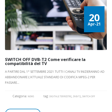
20
Apr-21
SWITCH OFF DVB-T2 Come verificare la
compatibilità del TV
A PARTIRE DAL 1° SETTEMBRE 2021 TUTTI I CANALI TV INIZIERANNO AD
ABBANDONARE L’ATTUALE STANDARD DI CODIFICA MPEG-2 PER
PASSARE...
Categoria:
tag:
,
,
NEWS
DIGITALE TERRESTRE
DVB-T2
SWITCH OFF