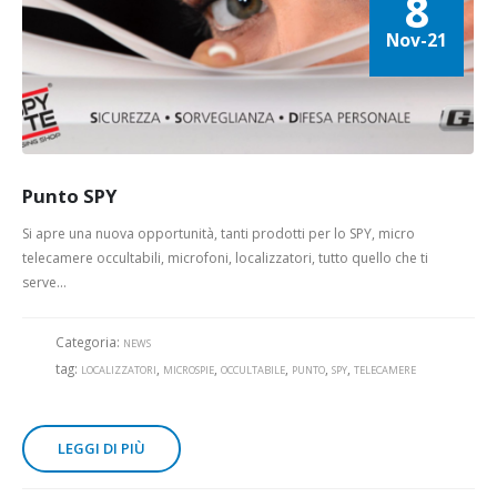
8
Nov-21
Punto SPY
Si apre una nuova opportunità, tanti prodotti per lo SPY, micro
telecamere occultabili, microfoni, localizzatori, tutto quello che ti
serve...
Categoria:
NEWS
tag:
,
,
,
,
,
LOCALIZZATORI
MICROSPIE
OCCULTABILE
PUNTO
SPY
TELECAMERE
LEGGI DI PIÙ