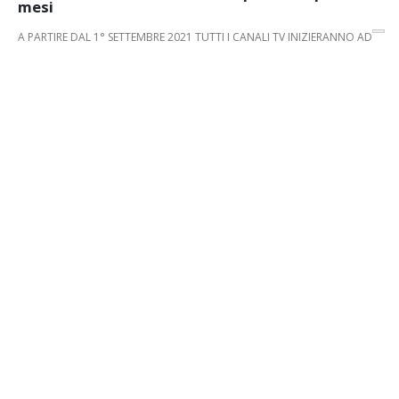
mesi
A PARTIRE DAL 1° SETTEMBRE 2021 TUTTI I CANALI TV INIZIERANNO AD
ABBANDONARE L’ATTUALE STANDARD DI CODIFICA MPEG-2 PER
PASSARE...
Categoria:
tag:
,
,
NEWS
DIGITALE TERRESTRE
DVB-T2
SWITCH OFF
LEGGI DI PIÙ