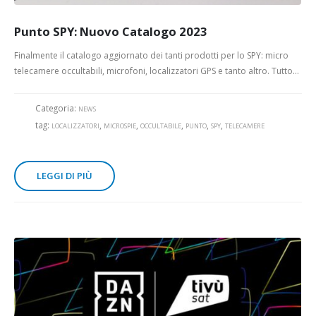
Punto SPY: Nuovo Catalogo 2023
Finalmente il catalogo aggiornato dei tanti prodotti per lo SPY: micro
telecamere occultabili, microfoni, localizzatori GPS e tanto altro. Tutto...
Categoria:
NEWS
tag:
,
,
,
,
,
LOCALIZZATORI
MICROSPIE
OCCULTABILE
PUNTO
SPY
TELECAMERE
LEGGI DI PIÙ