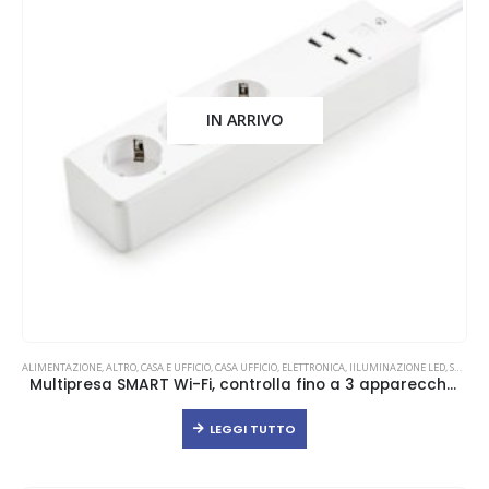
IN ARRIVO
ALIMENTAZIONE
,
ALTRO
,
CASA E UFFICIO
,
CASA UFFICIO
,
ELETTRONICA
,
IILUMINAZIONE LED
,
SMART HOME
Multipresa SMART Wi-Fi, controlla fino a 3 apparecchio da smartphone o assistente vocale
LEGGI TUTTO