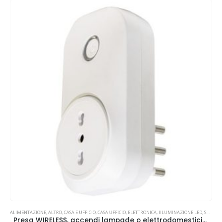
ALIMENTAZIONE
,
ALTRO
,
CASA E UFFICIO
,
CASA UFFICIO
,
ELETTRONICA
,
IILUMINAZIONE LED
,
SMART HOME
Presa WIRELESS, accendi lampade o elettrodomestici da smartphone o con la tua voce