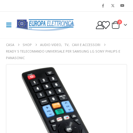
0
CASA
SHOP
AUDIO VIDEO
,
TV
,
CAVI E ACCESSORI
READY 5 TELECOMANDO UNIVERSALE PER SAMSUNG LG SONY PHILIPS E
PANASONIC