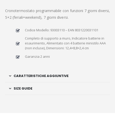
Cronotermostato programmabile con funzioni 7 giorni diversi,
5+2 (feriali+weekend), 7 giorni diversi.
Codice Modello: 93003110 – EAN 8031220031101
Completo di supporto a muro, Indicatore batterie in
esaurimento, Alimentato con 4 batterie ministilo AAA
(non incluse), Dimensioni: 12,4×8,8×2,4 cm
Garanzia 2 anni
CARATTERISTICHE AGGIUNTIVE
SIZE GUIDE