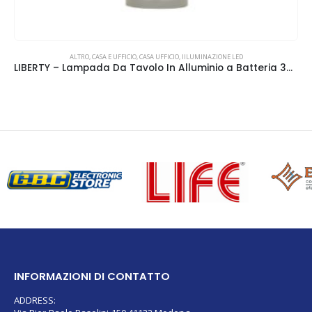
CASA E UFFICIO
,
CASA UFFICIO
,
IILUMINAZIONE LED
,
PROIETTORI E FARETTI
,
SMART HOME
Lampada SMART GU10, 375Lm di luce bianca dinamica Tricolor+RGB, controllabile da Smartphone e da Alexa/Google Home
INFORMAZIONI DI CONTATTO
ADDRESS: