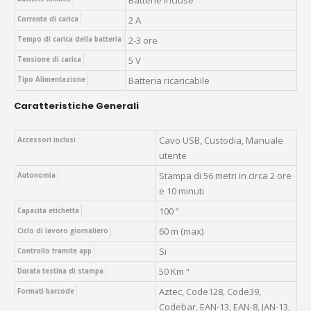
Batterie incluse
2 A
Corrente di carica
2-3 ore
Tempo di carica della batteria
5 V
Tensione di carica
Batteria ricaricabile
Tipo Alimentazione
Caratteristiche Generali
Cavo USB, Custodia, Manuale
Accessori inclusi
utente
Stampa di 56 metri in circa 2 ore
Autonomia
e 10 minuti
100 “
Capacità etichetta
60 m (max)
Ciclo di lavoro giornaliero
Si
Controllo tramite app
50 Km “
Durata testina di stampa
Aztec, Code128, Code39,
Formati barcode
Codebar, EAN-13, EAN-8, JAN-13,