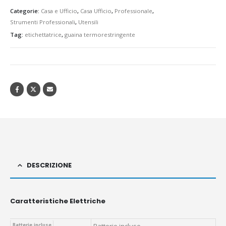
Categorie:
Casa e Ufficio
,
Casa Ufficio
,
Professionale
,
Strumenti Professionali
,
Utensili
Tag:
etichettatrice
,
guaina termorestringente
DESCRIZIONE
Caratteristiche Elettriche
Batterie incluse