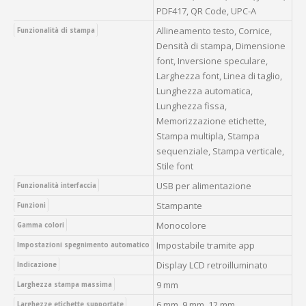
PDF417, QR Code, UPC-A
Allineamento testo, Cornice,
Funzionalità di stampa
Densità di stampa, Dimensione
font, Inversione speculare,
Larghezza font, Linea di taglio,
Lunghezza automatica,
Lunghezza fissa,
Memorizzazione etichette,
Stampa multipla, Stampa
sequenziale, Stampa verticale,
Stile font
USB per alimentazione
Funzionalità interfaccia
Stampante
Funzioni
Monocolore
Gamma colori
Impostabile tramite app
Impostazioni spegnimento automatico
Display LCD retroilluminato
Indicazione
9 mm
Larghezza stampa massima
6 mm, 9 mm, 12 mm
Larghezze etichette supportate