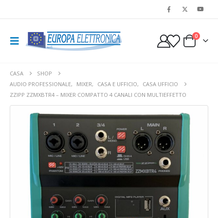
0
CASA
SHOP
AUDIO PROFESSIONALE
,
MIXER
,
CASA E UFFICIO
,
CASA UFFICIO
ZZIPP ZZMXBTR4 – MIXER COMPATTO 4 CANALI CON MULTIEFFETTO