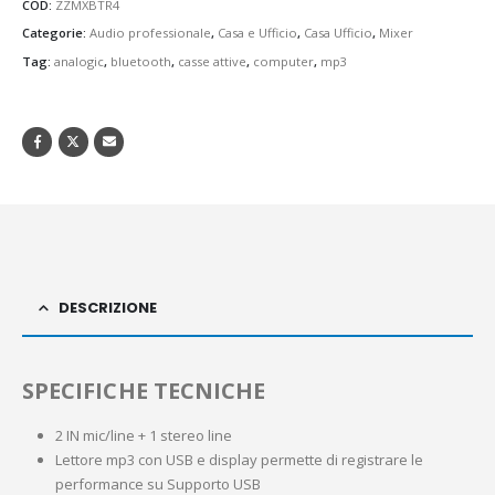
COD:
ZZMXBTR4
Categorie:
Audio professionale
,
Casa e Ufficio
,
Casa Ufficio
,
Mixer
Tag:
analogic
,
bluetooth
,
casse attive
,
computer
,
mp3
DESCRIZIONE
SPECIFICHE TECNICHE
2 IN mic/line + 1 stereo line
Lettore mp3 con USB e display permette di registrare le
performance su Supporto USB