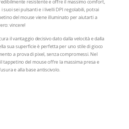
ncredibilmente resistente e offre il massimo comfort,
uoi sei pulsanti e i livelli DPI regolabili, potrai
ppetino del mouse viene illuminato per aiutarti a
ero: vincere!
cura il vantaggio decisivo dato dalla velocità e dalla
la sua superficie è perfetta per uno stile di gioco
imento a prova di pixel, senza compromessi. Nel
, il tappetino del mouse offre la massima presa e
l’usura e alla base antiscivolo.