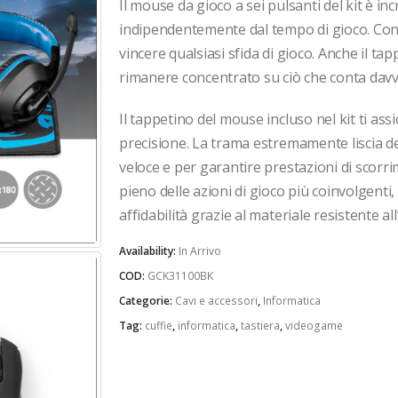
Il mouse da gioco a sei pulsanti del kit è i
indipendentemente dal tempo di gioco. Con i s
vincere qualsiasi sfida di gioco. Anche il ta
rimanere concentrato su ciò che conta davv
Il tappetino del mouse incluso nel kit ti assi
precisione. La trama estremamente liscia del
veloce e per garantire prestazioni di scorr
pieno delle azioni di gioco più coinvolgenti
affidabilità grazie al materiale resistente al
Availability:
In Arrivo
COD:
GCK31100BK
Categorie:
Cavi e accessori
,
Informatica
Tag:
cuffie
,
informatica
,
tastiera
,
videogame