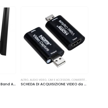
ALTRO
,
AUDIO VIDEO
,
CAVI E ACCESSORI
,
CONVERTITORI AV
,
ELETTRONI
Tenda AC6 Router WiFi Dual Band AC1200
SCHEDA DI ACQUISIZIONE VIDEO da HDMI a USB 1080P Life