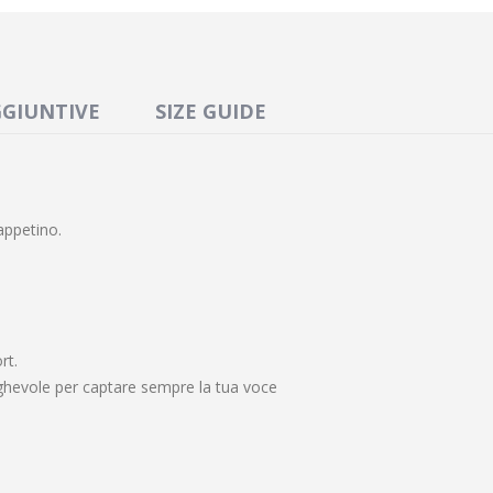
GGIUNTIVE
SIZE GUIDE
appetino.
rt.
hevole per captare sempre la tua voce
o