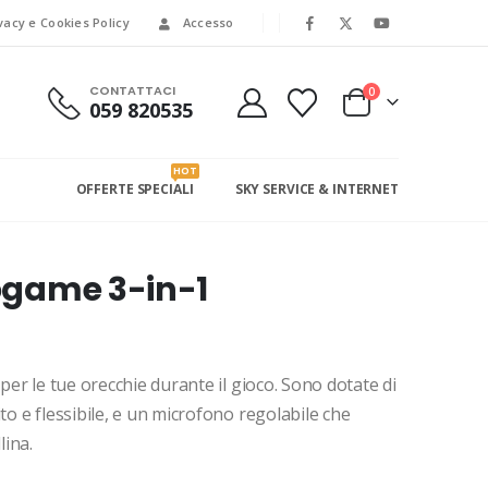
vacy e Cookies Policy
Accesso
CONTATTACI
0
059 820535
HOT
OFFERTE SPECIALI
SKY SERVICE & INTERNET
eogame 3-in-1
 per le tue orecchie durante il gioco. Sono dotate di
to e flessibile, e un microfono regolabile che
lina.