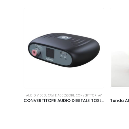
AUDIO VIDEO
,
CAVI E ACCESSORI
,
CONVERTITORI AV
Tenda Nova MW5s Sistema Mesh WiFi 3-Pack
CONVERTITORE AUDIO DIGITALE TOSLINK / BLUETOOTH BI-DIREZIONALE GBC