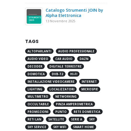
Catalogo Strumenti JOIN by
Alpha Elettronica
13 Novembre 2025
TAGS
ALTOPARLANTI
AUDIO PROFESSIONALE
AUDIO VIDEO
CAR AUDIO
DAZN
DECODER
DIGITALE TERRESTRE
DOMOTICA
DVB-T2
HI-FI
INSTALLAZIONE VIDEOCAMERE
INTERNET
LIGHTING
LOCALIZZATORI
MICROSPIE
MULTIMETRO
NETWORKING
OCCULTABILE
PINZA AMPEROMETRICA
PROMOZIONI
PUNTO
RETE DOMESTICA
RETI LAN
SATELLITE
SERIE A
SKY
SKY SERVICE
SKY WIFI
SMART HOME