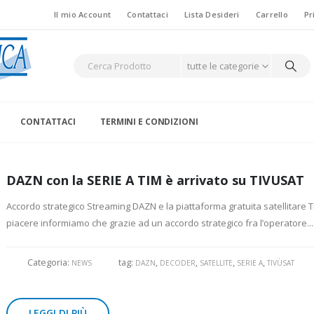
Il mio Account
Contattaci
Lista Desideri
Carrello
Pr
tutte le categorie
CONTATTACI
TERMINI E CONDIZIONI
DAZN con la SERIE A TIM è arrivato su TIVUSAT
Accordo strategico Streaming DAZN e la piattaforma gratuita satellitare 
piacere informiamo che grazie ad un accordo strategico fra l’operatore...
Categoria:
tag:
,
,
,
,
NEWS
DAZN
DECODER
SATELLITE
SERIE A
TIVÙSAT
LEGGI DI PIÙ