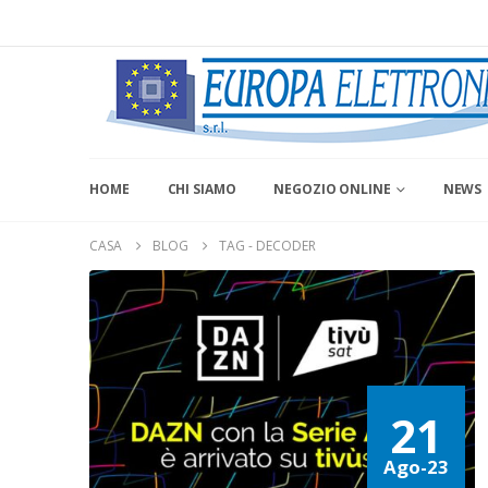
HOME
CHI SIAMO
NEGOZIO ONLINE
NEWS
CASA
BLOG
TAG -
DECODER
21
Ago-23