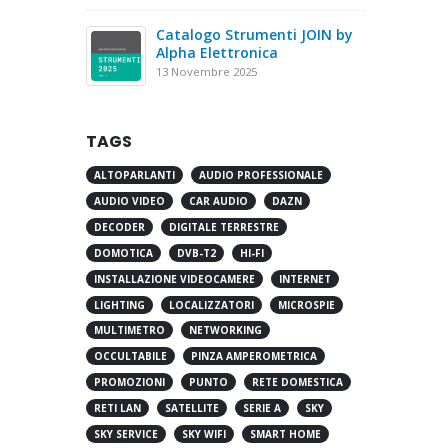
Catalogo Strumenti JOIN by
Alpha Elettronica
13 Novembre 2025
TAGS
ALTOPARLANTI
AUDIO PROFESSIONALE
AUDIO VIDEO
CAR AUDIO
DAZN
DECODER
DIGITALE TERRESTRE
DOMOTICA
DVB-T2
HI-FI
INSTALLAZIONE VIDEOCAMERE
INTERNET
LIGHTING
LOCALIZZATORI
MICROSPIE
MULTIMETRO
NETWORKING
OCCULTABILE
PINZA AMPEROMETRICA
PROMOZIONI
PUNTO
RETE DOMESTICA
RETI LAN
SATELLITE
SERIE A
SKY
SKY SERVICE
SKY WIFI
SMART HOME