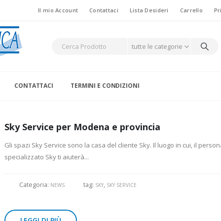
Il mio Account
Contattaci
Lista Desideri
Carrello
Pr
tutte le categorie
CONTATTACI
TERMINI E CONDIZIONI
Sky Service per Modena e provincia
Gli spazi Sky Service sono la casa del cliente Sky. Il luogo in cui, il perso
specializzato Sky ti aiuterà...
Categoria:
tag:
,
NEWS
SKY
SKY SERVICE
LEGGI DI PIÙ