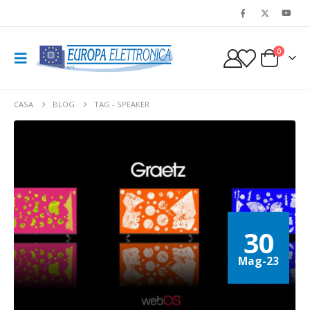
0
CASA
BLOG
TAG -
SPEAKER
30
Mag-23