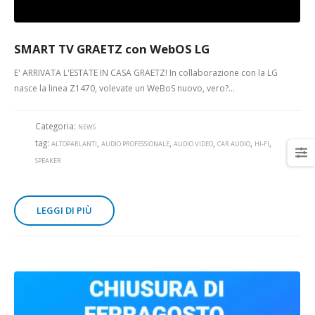
SMART TV GRAETZ con WebOS LG
E' ARRIVATA L'ESTATE IN CASA GRAETZ! In collaborazione con la LG
nasce la linea Z1470, volevate un WeBoS nuovo, vero?...
Categoria:
NEWS
tag:
,
,
,
,
,
ALTOPARLANTI
AUDIO PROFESSIONALE
AUDIO VIDEO
CAR AUDIO
HI-FI
SPEAKER
LEGGI DI PIÙ