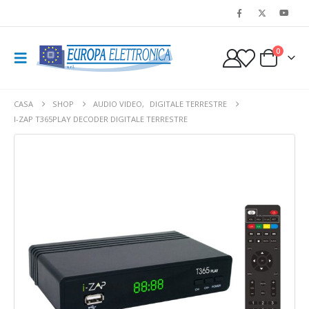
0
CASA
SHOP
AUDIO VIDEO
,
DIGITALE TERRESTRE
I-ZAP T365PLAY DECODER DIGITALE TERRESTRE