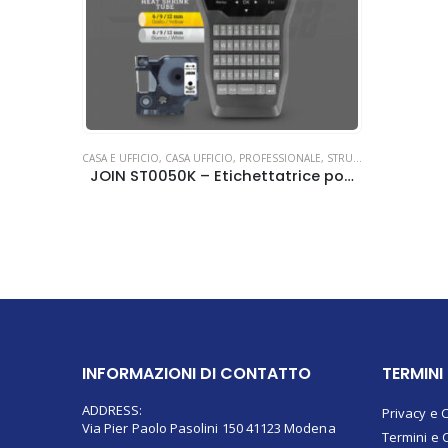
CASA E UFFICIO
,
CASA UFFICIO
,
PROFESSIONALE
,
STRUMENTI PROFESSIONALI
JOIN ST0050K – Etichettatrice portatile EVERYDAY LABEL
INFORMAZIONI DI CONTATTO
TERMINI
ADDRESS:
Privacy e 
Via Pier Paolo Pasolini 150 41123 Modena
Termini e 