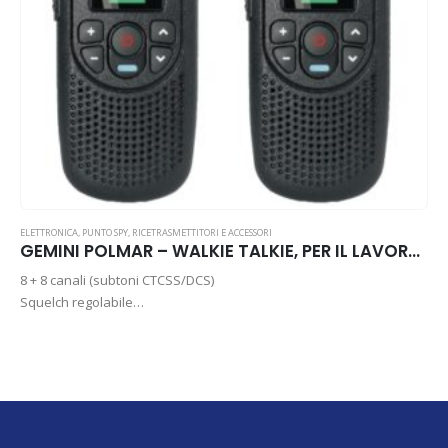
ELETTRONICA
,
PUNTO SPY
,
RICETRASMETTITORI E ACCESSORI
GEMINI POLMAR – WALKIE TALKIE, PER IL LAVORO O IL TEMPO LIBERO
8 + 8 canali (subtoni CTCSS/DCS)
Squelch regolabile
Funzione VOX
Risparmio energia
Avviso batteria scarica
Retroilluminazione
Fornito con: due batterie agli ioni di litio 3.7V/1200mAh, due carica
batterie, due alimentatori, due auricolari con funzioni VOX, due…