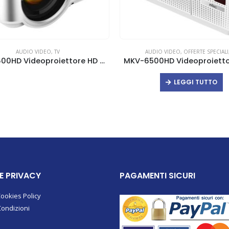
AUDIO VIDEO
,
TV
AUDIO VIDEO
,
OFFERTE SPECIALI
MKV-4600HD Videoproiettore HD 720p LED 4600 Lumen
LEGGI TUTTO
 E PRIVACY
PAGAMENTI SICURI
Cookies Policy
Condizioni