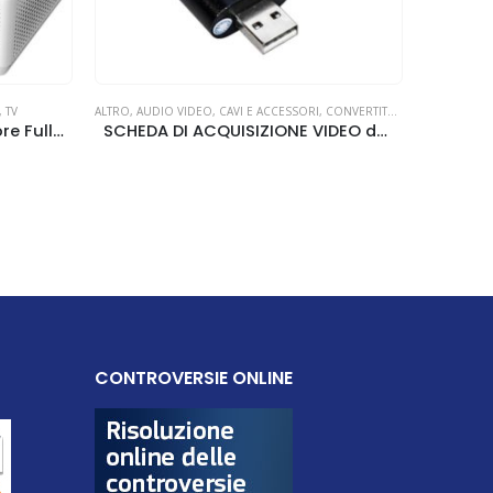
,
TV
ALTRO
,
AUDIO VIDEO
,
CAVI E ACCESSORI
,
CONVERTITORI AV
,
ELETTRONI
MKV-6500HD Videoproiettore Full-HD 1080p LED 6500 Lumen
SCHEDA DI ACQUISIZIONE VIDEO da HDMI a USB 1080P Life
CONTROVERSIE ONLINE