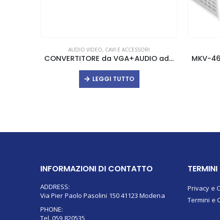
AUDIO VIDEO
,
CAVI E ACCESSORI
CONVERTITORE da VGA+AUDIO ad HDMI Life
LEGGI TUTTO
INFORMAZIONI DI CONTATTO
TERMINI
ADDRESS:
Privacy e 
Via Pier Paolo Pasolini 150 41123 Modena
Termini e 
PHONE:
Tel. 059 820535