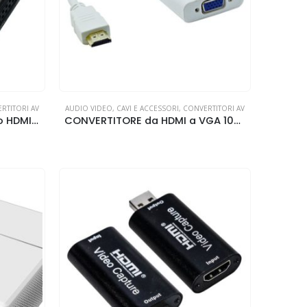
RTITORI AV
AUDIO VIDEO
,
CAVI E ACCESSORI
,
CONVERTITORI AV
CONVERTITORE AV SCART to HDMI GBC
CONVERTITORE da HDMI a VGA 1080P Life