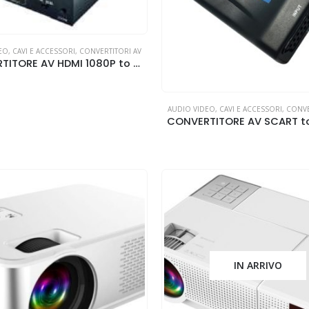
EO
,
CAVI E ACCESSORI
,
CONVERTITORI AV
CONVERTITORE AV HDMI 1080P to SCART Elcart
AUDIO VIDEO
,
CAVI E ACCESSORI
,
CONVE
IN ARRIVO