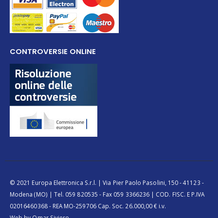
CONTROVERSIE ONLINE
© 2021 Europa Elettronica S.r.l. | Via Pier Paolo Pasolini, 150 - 41123 -
Modena (MO) | Tel. 059 820535 - Fax 059 3366236 | COD. FISC. E P.IVA
02016460368 - REA MO-259706 Cap. Soc. 26.000,00 € i.v.
Web by
Omar Siviero